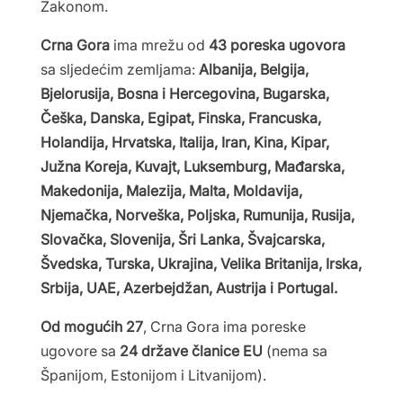
Zakonom.
Crna Gora
ima mrežu od
43 poreska ugovora
sa sljedećim zemljama:
Albanija, Belgija,
Bjelorusija, Bosna i Hercegovina, Bugarska,
Češka, Danska, Egipat, Finska, Francuska,
Holandija, Hrvatska, Italija, Iran, Kina, Kipar,
Južna Koreja, Kuvajt, Luksemburg, Mađarska,
Makedonija, Malezija, Malta, Moldavija,
Njemačka, Norveška, Poljska, Rumunija, Rusija,
Slovačka, Slovenija, Šri Lanka, Švajcarska,
Švedska, Turska, Ukrajina, Velika Britanija, Irska,
Srbija, UAE, Azerbejdžan, Austrija i Portugal.
Od mogućih 27
, Crna Gora ima poreske
ugovore sa
24 države članice EU
(nema sa
Španijom, Estonijom i Litvanijom).