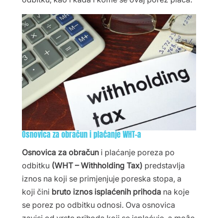
Osnovica za obračun i plaćanje WHT-a
Osnovica za obračun
i plaćanje poreza po
odbitku
(WHT – Withholding Tax)
predstavlja
iznos na koji se primjenjuje poreska stopa, a
koji čini
bruto iznos isplaćenih prihoda
na koje
se porez po odbitku odnosi. Ova osnovica
zavisi od vrste prihoda koji se isplaćuje, a može