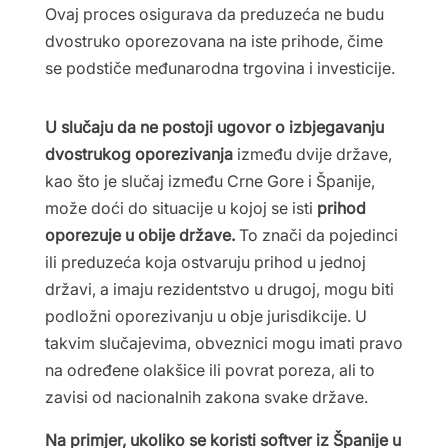
Ovaj proces osigurava da preduzeća ne budu
dvostruko oporezovana na iste prihode, čime
se podstiče međunarodna trgovina i investicije.
U slučaju da ne postoji ugovor o izbjegavanju
dvostrukog oporezivanja
između dvije države,
kao što je slučaj između Crne Gore i Španije,
može doći do situacije u kojoj se isti
prihod
oporezuje u obije države.
To znači da pojedinci
ili preduzeća koja ostvaruju prihod u jednoj
državi, a imaju rezidentstvo u drugoj, mogu biti
podložni oporezivanju u obje jurisdikcije. U
takvim slučajevima, obveznici mogu imati pravo
na određene olakšice ili povrat poreza, ali to
zavisi od nacionalnih zakona svake države.
Na primjer, ukoliko se koristi softver iz Španije u