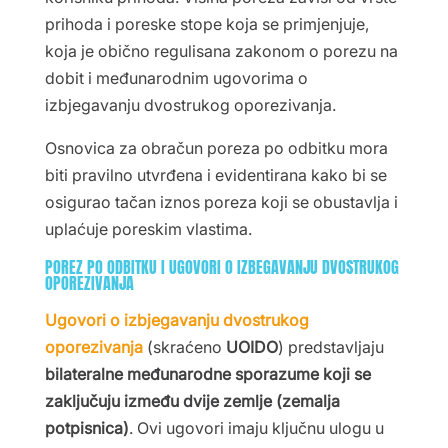
prihoda i poreske stope koja se primjenjuje,
koja je obično regulisana zakonom o porezu na
dobit i međunarodnim ugovorima o
izbjegavanju dvostrukog oporezivanja.
Osnovica za obračun poreza po odbitku mora
biti pravilno utvrđena i evidentirana kako bi se
osigurao tačan iznos poreza koji se obustavlja i
uplaćuje poreskim vlastima.
POREZ PO ODBITKU I UGOVORI O IZBEGAVANJU DVOSTRUKOG
OPOREZIVANJA
Ugovori o izbjegavanju dvostrukog
oporezivanja
(skraćeno
UOIDO
) predstavljaju
bilateralne međunarodne sporazume koji se
zaključuju između dvije zemlje (zemalja
potpisnica)
. Ovi ugovori imaju ključnu ulogu u