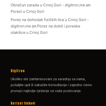
Obračun zarada u Crnoj Gori - digitron.me
on
Porezi u Crnoj Gori
Porez na dohodak fizičkih lica u Crnoj Gori -
digitron.me
on
Porez na dobit i poreske
olakšice u Crnoj Gori
Digitron
Ukoliko ste zainteresovani za saradnju sa nama,
pošaljite upit ili zakažite konsultacije i zajedno ćemo
pronaći najbolje rješenje za vaše poslovanje.
Korisni linkovi