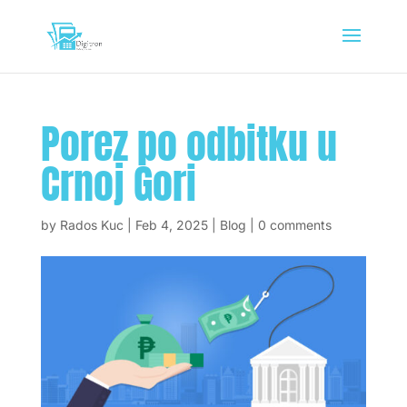
Porez po odbitku u
Crnoj Gori
by
Rados Kuc
|
Feb 4, 2025
|
Blog
|
0 comments