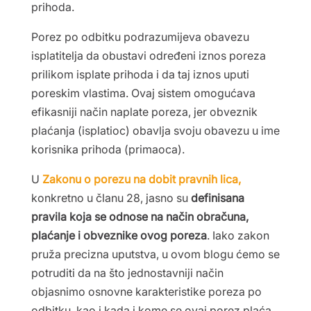
prihoda.
Porez po odbitku podrazumijeva obavezu
isplatitelja da obustavi određeni iznos poreza
prilikom isplate prihoda i da taj iznos uputi
poreskim vlastima. Ovaj sistem omogućava
efikasniji način naplate poreza, jer obveznik
plaćanja (isplatioc) obavlja svoju obavezu u ime
korisnika prihoda (primaoca).
U
Zakonu o porezu na dobit pravnih lica,
konkretno u članu 28, jasno su
definisana
pravila koja se odnose na način obračuna,
plaćanje i obveznike ovog poreza
. Iako zakon
pruža precizna uputstva, u ovom blogu ćemo se
potruditi da na što jednostavniji način
objasnimo osnovne karakteristike poreza po
odbitku, kao i kada i kome se ovaj porez plaća.