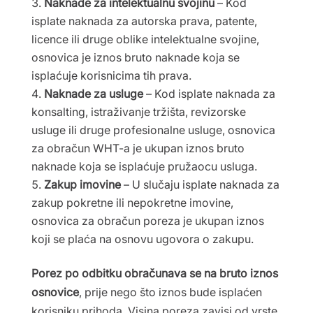
Naknade za intelektualnu svojinu
– Kod
isplate naknada za autorska prava, patente,
licence ili druge oblike intelektualne svojine,
osnovica je iznos bruto naknade koja se
isplaćuje korisnicima tih prava.
Naknade za usluge
– Kod isplate naknada za
konsalting, istraživanje tržišta, revizorske
usluge ili druge profesionalne usluge, osnovica
za obračun WHT-a je ukupan iznos bruto
naknade koja se isplaćuje pružaocu usluga.
Zakup imovine
– U slučaju isplate naknada za
zakup pokretne ili nepokretne imovine,
osnovica za obračun poreza je ukupan iznos
koji se plaća na osnovu ugovora o zakupu.
Porez po odbitku obračunava se na bruto iznos
osnovice
, prije nego što iznos bude isplaćen
korisniku prihoda. Visina poreza zavisi od vrste