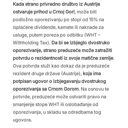
Kada strano privredno društvo iz Austrije
ostvaruje prihod u Crnoj Gori
, može biti
podložno oporezivanju po stopi od 15% na
isplaćene dividende, kamate ili naknade za
usluge, putem poreza po odbitku (WHT –
Withholding Tax).
Da bi se izbjeglo dvostruko
oporezivanje, strano preduzeće može zatražiti
potvrdu o rezidentnosti iz svoje matične zemlje
.
Ova potvrda služi kao dokaz da je preduzeće
rezident druge države (Austrije),
koja ima
potpisan ugovor o izbjegavanju dvostrukog
oporezivanja sa Crnom Gorom
. Na osnovu te
potvrde, preduzeće može ostvariti pravo na
smanjenje stope WHT ili oslobađanje od
oporezivanja, u skladu sa odredbama tog
ugovora.